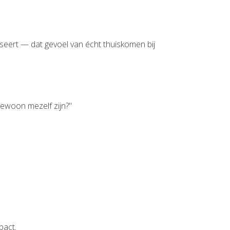
iseert — dat gevoel van écht thuiskomen bij
gewoon mezelf zijn?"
pact.