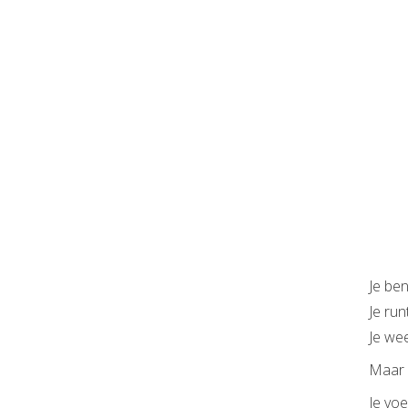
Je ben
Je run
Je wee
Maar e
Je voe