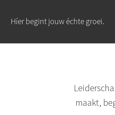
Híer begint jouw échte groei.
Leiderschap
maakt, beg