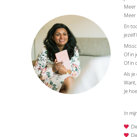
Meer d
Meer 
En toc
jezelf b
Missch
Of in 
Of in 
Als je
Want, 
Je hoe
In mij
Die
Die