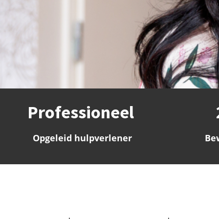
ezoeker.
Voorkeuren opslaan
Professioneel
Opgeleid hulpverlener
Be