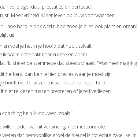
an volle agenda’s, prestaties en perfectie.
rust. Meer vrijheid. Meer leven op jouw voorwaarden.
h... hoe hard je ook werkt, hoe goed je alles ook plant en organ
lijft uit.
ien voel je het in je hoofd dat nooit stilvalt.
je lichaam dat snakt naar ruimte en adem.
dat fluisterende stemmetje dat steeds vraagt: "Wanneer mag ik 
 dit herkent, dan ben je hier precies waar je moet zijn.
je hoeft niet te kiezen tussen kracht of zachtheid.
ft niet te kiezen tussen presteren of jezelf verliezen.
n coaching help ik vrouwen, zoals jij:
 willen leiden vanuit verbinding, niet met controle.
 weten dat persoonlijke groei de sleutel is tot échte zakelijke im